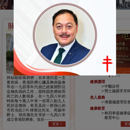
關於我們
服務
中醫診所
肺結核俗稱肺癆，在本港仍是一主
健康護理
要疾病，香港防癆心臟及胸病協會
中醫診所
早在一九四零年代就已經展開對抗
勞士施羅孚牙
這種疾病的工作，當時因患癆病而
死亡的人數很多，在一九四八年的
老人服務
時候每十萬人中有一佰零八點九人
傅麗儀護理安
死於這種病，有見及此一群熱心的
健康教育
市民包括J.H.律敦治先生、周錫年
林貝聿嘉健康
爵士、胡兆熾先生等於一九四八年
教育中心
成立香港防癆會。並於⋯⋯
更多 +
更多