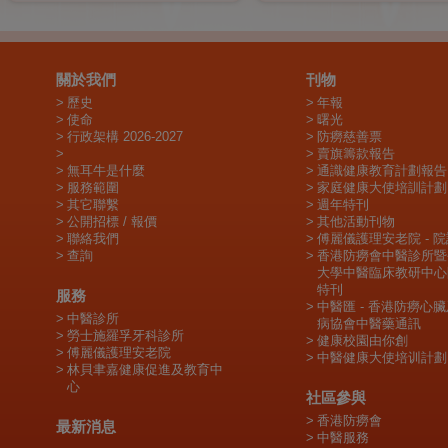
關於我們
刊物
歷史
年報
使命
曙光
行政架構 2026-2027
防癆慈善票
賣旗籌款報告
無耳牛是什麼
通識健康教育計劃報告
服務範圍
家庭健康大使培訓計劃
其它聯繫
週年特刊
公開招標 / 報價
其他活動刊物
聯絡我們
傅麗儀護理安老院 - 
查詢
香港防癆會中醫診所暨
大學中醫臨床教研中心
特刊
服務
中醫匯 - 香港防癆心
中醫診所
病協會中醫藥通訊
勞士施羅孚牙科診所
健康校園由你創
傅麗儀護理安老院
中醫健康大使培训計劃
林貝聿嘉健康促進及教育中
心
社區參與
香港防癆會
最新消息
中醫服務